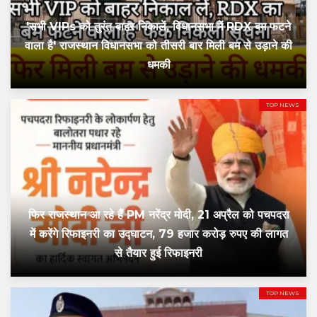
'सभी VIPs को तुरंत बाहर निकालें, विधानसभा में RDX बम फटने
वाला है' राजस्थान विधानसभा को तीसरी बार मिली बम से उड़ाने की
धमकी
TOP NEWS
फिर राजस्थान आ रहे हैं PM नरेंद्र मोदी, 21 अप्रैल को पचपदरा
में करेंगे रिफाइनरी का उद्घाटन, 79 हजार करोड़ रुपए की लागत
से तैयार हुई रिफाइनरी
TOP NEWS