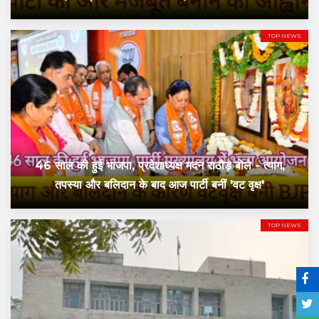
TOP NEWS
46 साल की हुई भाजपा, प्रदेशाध्यक्ष मदन राठौड़ बोले - त्याग,
तपस्या और बलिदान के बाद आज पार्टी बनीं 'वट वृक्ष'
TOP NEWS