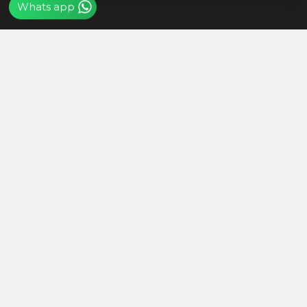
Whats app
शाबाश रमेश, राजस्थान को आप पर गर्व है,
जिस हाथ में गोली लगी उसी हाथ से दबोचा
बदमाश को
RECOMMENDED POSTS
राजस्थान में 65 IAS अफसरों के
ट्रांसफर, 25 जिला कलेक्टर बदले, संदेश
नायक को मिली जयपुर की जिम्मेदारी
बीजेपी में शामिल होते ही समर्थन जुटाने में
व्यस्त हुए दलपत मंडवारिया, स्नेह भोज में