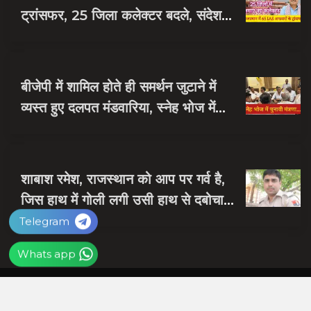
ट्रांसफर, 25 जिला कलेक्टर बदले, संदेश
नायक को मिली जयपुर की जिम्मेदारी
बीजेपी में शामिल होते ही समर्थन जुटाने में
व्यस्त हुए दलपत मंडवारिया, स्नेह भोज में
पकी चुनावी खिचड...
शाबाश रमेश, राजस्थान को आप पर गर्व है,
जिस हाथ में गोली लगी उसी हाथ से दबोचा
बदमाश को
Telegram
Whats app
Copyright © 2023 NLET News and Magazine - All
Rights Reserved.