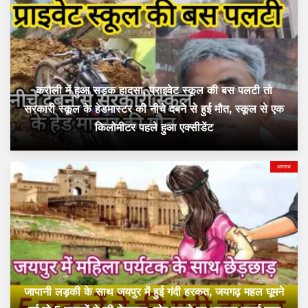
करौली में हुआ सड़क हादसा, प्राइवेट स्कूल की बस पलटी तो
सरकारी स्कूल के हेडमास्टर की नीचे दबने से हुई मौत, स्कूल से एक
किलोमीटर पहले हुआ एक्सीडेंट
अपराध
जापानी लड़की के साथ जयपुर में हुई गंदी हरकत, जयगढ़ महल घूमने