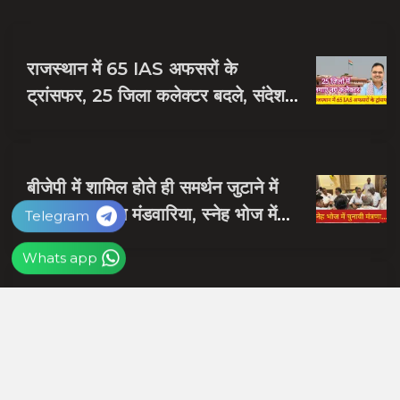
राजस्थान में 65 IAS अफसरों के
ट्रांसफर, 25 जिला कलेक्टर बदले, संदेश
नायक को मिली जयपुर की जिम्मेदारी
बीजेपी में शामिल होते ही समर्थन जुटाने में
व्यस्त हुए दलपत मंडवारिया, स्नेह भोज में
Telegram
पकी चुनावी खिचड...
Whats app
शाबाश रमेश, राजस्थान को आप पर गर्व है,
जिस हाथ में गोली लगी उसी हाथ से दबोचा
बदमाश को