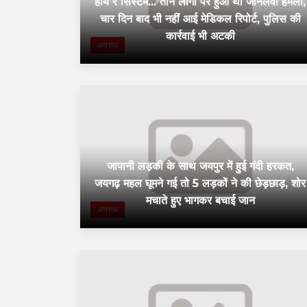
हाय रे सिस्टम... तीन लोगों पर हुआ था जानलेवा हमला,
चार दिन बाद भी नहीं आई मेडिकल रिपोर्ट, पुलिस की
कार्रवाई भी अटकी
अपराध
जापानी लड़की के साथ जयपुर में हुई गंदी हरकत,
जयगढ़ महल घूमने गई तो 5 लड़कों ने की छेड़छाड़, शोर
मचाते हुए भागकर बचाई जान
अपराध