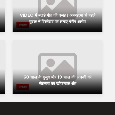
VIDEO में बताई मौत की वजह ! आत्महत्या से पहले
युवक ने रिश्तेदार पर लगाए गंभीर आरोप
अपराध
60 साल के बुजुर्ग और 19 साल की लड़की की
मोहब्बत का खौफनाक अंत
अपराध