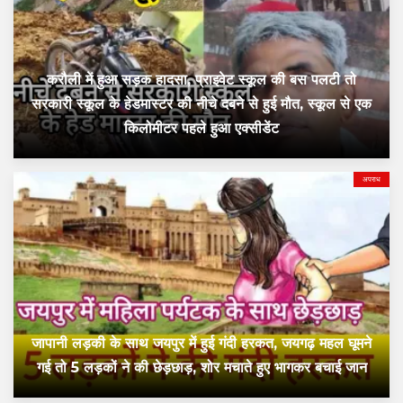
करौली में हुआ सड़क हादसा, प्राइवेट स्कूल की बस पलटी तो
सरकारी स्कूल के हेडमास्टर की नीचे दबने से हुई मौत, स्कूल से एक
किलोमीटर पहले हुआ एक्सीडेंट
अपराध
जापानी लड़की के साथ जयपुर में हुई गंदी हरकत, जयगढ़ महल घूमने
गई तो 5 लड़कों ने की छेड़छाड़, शोर मचाते हुए भागकर बचाई जान