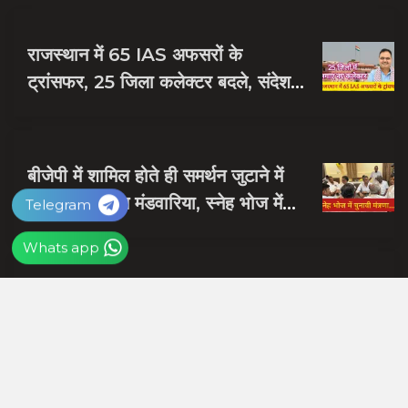
राजस्थान में 65 IAS अफसरों के
ट्रांसफर, 25 जिला कलेक्टर बदले, संदेश
नायक को मिली जयपुर की जिम्मेदारी
बीजेपी में शामिल होते ही समर्थन जुटाने में
व्यस्त हुए दलपत मंडवारिया, स्नेह भोज में
Telegram
पकी चुनावी खिचड...
Whats app
शाबाश रमेश, राजस्थान को आप पर गर्व है,
जिस हाथ में गोली लगी उसी हाथ से दबोचा
बदमाश को
RECOMMENDED POSTS