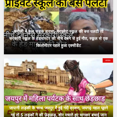
करौली में हुआ सड़क हादसा, प्राइवेट स्कूल की बस पलटी तो
सरकारी स्कूल के हेडमास्टर की नीचे दबने से हुई मौत, स्कूल से एक
किलोमीटर पहले हुआ एक्सीडेंट
अपराध
जापानी लड़की के साथ जयपुर में हुई गंदी हरकत, जयगढ़ महल घूमने
गई तो 5 लड़कों ने की छेड़छाड़, शोर मचाते हुए भागकर बचाई जान