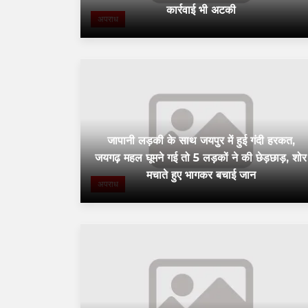
कार्रवाई भी अटकी
अपराध
जापानी लड़की के साथ जयपुर में हुई गंदी हरकत,
जयगढ़ महल घूमने गई तो 5 लड़कों ने की छेड़छाड़, शोर
मचाते हुए भागकर बचाई जान
अपराध