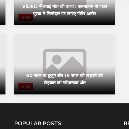
VIDEO में बताई मौत की वजह ! आत्महत्या से पहले
युवक ने रिश्तेदार पर लगाए गंभीर आरोप
अपराध
60 साल के बुजुर्ग और 19 साल की लड़की की
मोहब्बत का खौफनाक अंत
अपराध
POPULAR POSTS
R