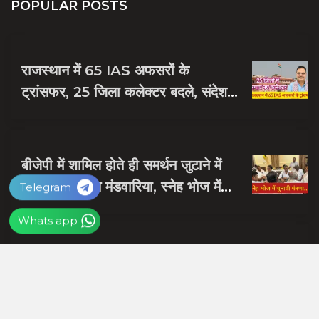
POPULAR POSTS
राजस्थान में 65 IAS अफसरों के
ट्रांसफर, 25 जिला कलेक्टर बदले, संदेश
नायक को मिली जयपुर की जिम्मेदारी
बीजेपी में शामिल होते ही समर्थन जुटाने में
व्यस्त हुए दलपत मंडवारिया, स्नेह भोज में
Telegram
पकी चुनावी खिचड...
Whats app
शाबाश रमेश, राजस्थान को आप पर गर्व है,
जिस हाथ में गोली लगी उसी हाथ से दबोचा
बदमाश को