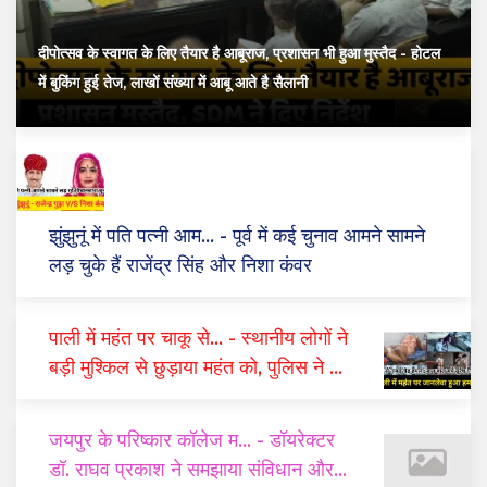
दीपोत्सव के स्वागत के लिए तैयार है आबूराज, प्रशासन भी हुआ मुस्तैद
- होटल
में बुकिंग हुई तेज, लाखों संख्या में आबू आते है सैलानी
झुंझुनूं में पति पत्नी आम...
- पूर्व में कई चुनाव आमने सामने
लड़ चुके हैं राजेंद्र सिंह और निशा कंवर
पाली में महंत पर चाकू से...
- स्थानीय लोगों ने
बड़ी मुश्किल से छुड़ाया महंत को, पुलिस ने दो
घंटे में किया गिरफ्तार
जयपुर के परिष्कार कॉलेज म...
- डॉयरेक्टर
डॉ. राघव प्रकाश ने समझाया संविधान और