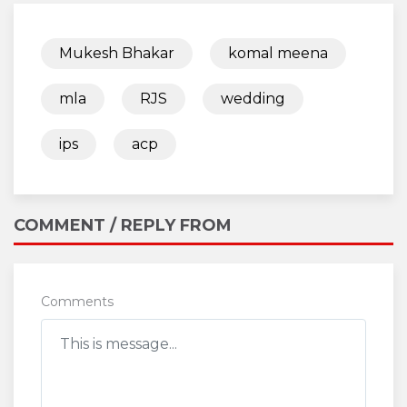
Mukesh Bhakar
komal meena
mla
RJS
wedding
ips
acp
COMMENT / REPLY FROM
Comments