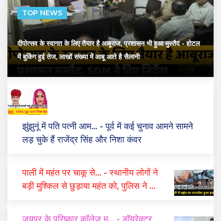
TOP NEWS
दीपोत्सव के स्वागत के लिए तैयार है आबूराज, प्रशासन भी हुआ मुस्तैद
- होटल
में बुकिंग हुई तेज, लाखों संख्या में आबू आते है सैलानी
झुंझुनूं में पति पत्नी आम...
- पूर्व में कई चुनाव आमने सामने
लड़ चुके हैं राजेंद्र सिंह और निशा कंवर
पाली में महंत पर चाकू से...
- स्थानीय लोगों ने
बड़ी मुश्किल से छुड़ाया महंत को, पुलिस ने दो
घंटे में किया गिरफ्तार
जयपुर के परिष्कार कॉलेज म...
- डॉयरेक्टर