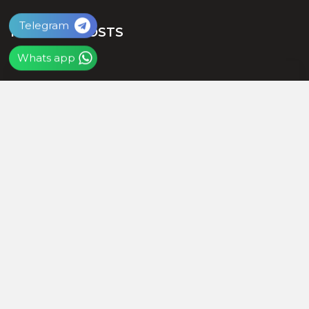
Telegram
POPULAR POSTS
Whats app
राजस्थान में 65 IAS अफसरों के
ट्रांसफर, 25 जिला कलेक्टर बदले, संदेश
नायक को मिली जयपुर की जिम्मेदारी
बीजेपी में शामिल होते ही समर्थन जुटाने में
व्यस्त हुए दलपत मंडवारिया, स्नेह भोज में
पकी चुनावी खिचड...
शाबाश रमेश, राजस्थान को आप पर गर्व है,
जिस हाथ में गोली लगी उसी हाथ से दबोचा