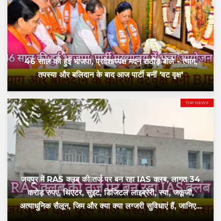
46 साल की हुई भाजपा, प्रदेशाध्यक्ष मदन राठौड़ बोले - त्याग,
तपस्या और बलिदान के बाद आज पार्टी बनीं 'वट वृक्ष'
TOP NEWS
जयपुर में RAS क्लब की तर्ज पर बन रहा IAS क्लब, लागत 34
करोड़ रुपए, थिएटर, सुइट, डिजिटल लाइब्रेरी, स्पा, जकूजी,
अत्याधुनिक सैलून, जिम और क्या क्या लग्जरी सुविधाएं हैं, जानिए...