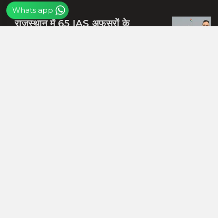
Whats app
राजस्थान में 65 IAS अफसरों के
ट्रांसफर, 25 जिला कलेक्टर बदले, संदेश
नायक को मिली जयपुर की जिम्मेदारी
बीजेपी में शामिल होते ही समर्थन जुटाने में
व्यस्त हुए दलपत मंडवारिया, स्नेह भोज में
पकी चुनावी खिचड...
शाबाश रमेश, राजस्थान को आप पर गर्व है,
जिस हाथ में गोली लगी उसी हाथ से दबोचा
बदमाश को