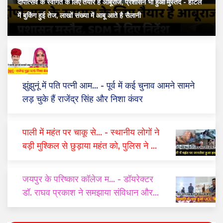
दीपोत्सव के स्वागत के लिए तैयार है आबूराज, प्रशासन भी हुआ मुस्तैद
- होटल
में बुकिंग हुई तेज, लाखों संख्या में आबू आते है सैलानी
झुंझुनूं में पति पत्नी आम...
- पूर्व में कई चुनाव आमने सामने
लड़ चुके हैं राजेंद्र सिंह और निशा कंवर
पाली में महंत पर चाकू से...
- स्थानीय लोगों ने
बड़ी मुश्किल से छुड़ाया महंत को, पुलिस ने दो
घंटे में किया गिरफ्तार
जयपुर के परिष्कार कॉलेज म...
- डॉयरेक्टर
डॉ. राघव प्रकाश ने समझाया संविधान और
यूसीसी का महत्व