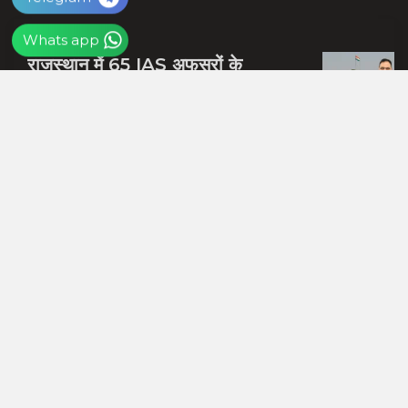
Whats app
राजस्थान में 65 IAS अफसरों के
ट्रांसफर, 25 जिला कलेक्टर बदले, संदेश
नायक को मिली जयपुर की जिम्मेदारी
बीजेपी में शामिल होते ही समर्थन जुटाने में
व्यस्त हुए दलपत मंडवारिया, स्नेह भोज में
पकी चुनावी खिचड...
शाबाश रमेश, राजस्थान को आप पर गर्व है,
जिस हाथ में गोली लगी उसी हाथ से दबोचा
बदमाश को